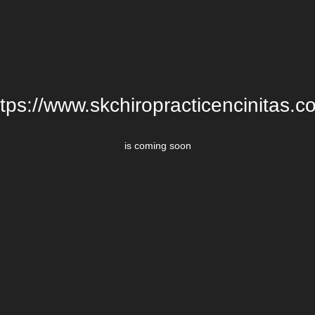
ttps://www.skchiropracticencinitas.c
is coming soon